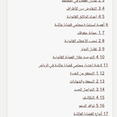
3
2. تمثيل العملاء في المحكمة
4
3. التفاوض بين الأطراف
5
4. إعداد الوثائق القانونية
6
أهمية استشارة محامي قضايا عائلية
7
1. حماية حقوقك
8
2. تجنب الأخطاء القانونية
9
3. تقليل التوتر
10
4. التوجيه خلال العملية القانونية
11
كيفية اختيار محامي قضايا عائلية في الرياض
12
1. التحقق من الخبرة
13
2. السمعة والشهادات
14
3. التواصل الجيد
15
4. التكاليف
16
5. توافر الدعم
17
أنواع القضايا العائلية