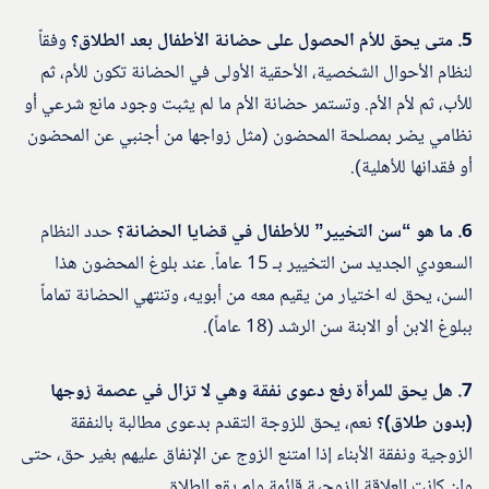
5. متى يحق للأم الحصول على حضانة الأطفال بعد الطلاق؟
وفقاً
لنظام الأحوال الشخصية، الأحقية الأولى في الحضانة تكون للأم، ثم
للأب، ثم لأم الأم. وتستمر حضانة الأم ما لم يثبت وجود مانع شرعي أو
نظامي يضر بمصلحة المحضون (مثل زواجها من أجنبي عن المحضون
أو فقدانها للأهلية).
6. ما هو “سن التخيير” للأطفال في قضايا الحضانة؟
حدد النظام
السعودي الجديد سن التخيير بـ 15 عاماً. عند بلوغ المحضون هذا
السن، يحق له اختيار من يقيم معه من أبويه، وتنتهي الحضانة تماماً
ببلوغ الابن أو الابنة سن الرشد (18 عاماً).
7. هل يحق للمرأة رفع دعوى نفقة وهي لا تزال في عصمة زوجها
(بدون طلاق)؟
نعم، يحق للزوجة التقدم بدعوى مطالبة بالنفقة
الزوجية ونفقة الأبناء إذا امتنع الزوج عن الإنفاق عليهم بغير حق، حتى
وإن كانت العلاقة الزوجية قائمة ولم يقع الطلاق.