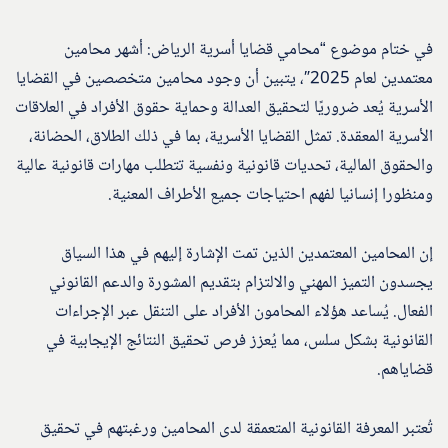
في ختام موضوع “محامي قضايا أسرية الرياض: أشهر محامين
معتمدين لعام 2025″، يتبين أن وجود محامين متخصصين في القضايا
الأسرية يُعد ضروريًا لتحقيق العدالة وحماية حقوق الأفراد في العلاقات
الأسرية المعقدة. تمثل القضايا الأسرية، بما في ذلك الطلاق، الحضانة،
والحقوق المالية، تحديات قانونية ونفسية تتطلب مهارات قانونية عالية
ومنظورا إنسانيا لفهم احتياجات جميع الأطراف المعنية.
إن المحامين المعتمدين الذين تمت الإشارة إليهم في هذا السياق
يجسدون التميز المهني والالتزام بتقديم المشورة والدعم القانوني
الفعال. يُساعد هؤلاء المحامون الأفراد على التنقل عبر الإجراءات
القانونية بشكل سلس، مما يُعزز فرص تحقيق النتائج الإيجابية في
قضاياهم.
تُعتبر المعرفة القانونية المتعمقة لدى المحامين ورغبتهم في تحقيق