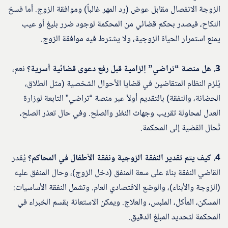
الزوجة الانفصال مقابل عوض (رد المهر غالباً) وموافقة الزوج. أما فسخ
النكاح، فيصدر بحكم قضائي من المحكمة لوجود ضرر بليغ أو عيب
يمنع استمرار الحياة الزوجية، ولا يشترط فيه موافقة الزوج.
3. هل منصة “تراضي” إلزامية قبل رفع دعوى قضائية أسرية؟
نعم،
يُلزم النظام المتقاضين في قضايا الأحوال الشخصية (مثل الطلاق،
الحضانة، والنفقة) بالتقديم أولاً عبر منصة “تراضي” التابعة لوزارة
العدل لمحاولة تقريب وجهات النظر والصلح. وفي حال تعذر الصلح،
تُحال القضية إلى المحكمة.
4. كيف يتم تقدير النفقة الزوجية ونفقة الأطفال في المحاكم؟
يُقدر
القاضي النفقة بناءً على سعة المنفق (دخل الزوج)، وحال المنفق عليه
(الزوجة والأبناء)، والوضع الاقتصادي العام. وتشمل النفقة الأساسيات:
المسكن، المأكل، الملبس، والعلاج. ويمكن الاستعانة بقسم الخبراء في
المحكمة لتحديد المبلغ الدقيق.