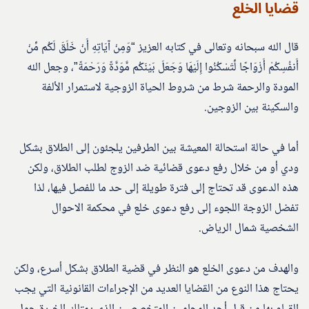
قضايا الخلع
قال الله سبحانه وتعالى في كتابه العزيز “وَمِنْ آيَاتِهِ أَنْ خَلَقَ لَكُم مِّنْ
أَنفُسِكُمْ أَزْوَاجًا لِّتَسْكُنُوا إِلَيْهَا وَجَعَلَ بَيْنَكُم مَّوَدَّةً وَرَحْمَةً”، وجعل الله
المودة والرحمة شرط من شروط الحياة الزوجية لاستمرار الألفة
والسكينة بين الزوجين.
أما في حالة استحالة المعيشة بين الطرفين يلجئون إلى الطلاق بشكل
ودي أو من خلال رفع دعوى قضائية ضد الزوج لطلب الطلاق، ولكن
هذه الدعوى قد تحتاج إلى فترة طويلة إلى حد ما للفصل فيها، لذا
تفضل الزوجة اللجوء إلى رفع دعوى خلع في محكمة الاحوال
الشخصية شمال الرياض.
والهدف من دعوى الخلع هو النظر في قضية الطلاق بشكل أسرع، ولكن
يحتاج هذا النوع من القضايا العديد من الإجراءات القانونية التي يجب