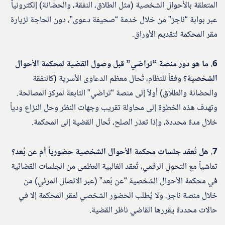
المتعلقة بالأحوال الشخصية (مثل الطلاق، النفقة، والحضانة) إلكترونياً
عبر بوابة “ناجز” من خلال خدمة “صحيفة دعوى”، دون الحاجة لزيارة
مقر المحكمة لتقديم الأوراق.
6. ما هو دور منصة “تراضي” قبل وصول القضية لمحكمة الأحوال
الشخصية؟
وفقاً للنظام، تُحال معظم الدعاوى الأسرية (كالنفقة
والحضانة والطلاق) أولاً إلى منصة “تراضي” التابعة لمركز المصالحة.
وتهدف هذه الخطوة إلى محاولة تقريب وجهات النظر وحل النزاع ودياً
خلال مدة محددة، وإذا تعذر الصلح، تُحال القضية إلى المحكمة.
7. هل تُعقد جلسات محكمة الأحوال الشخصية حضورياً أم عن بُعد؟
تماشياً مع التحول الرقمي، تُعقد الغالبية العظمى من الجلسات القضائية
في محكمة الأحوال الشخصية “عن بُعد” (عبر الاتصال المرئي) من
خلال منصة ناجز. ولا يُطلب الحضور الشخصي لمقر المحكمة إلا في
حالات محددة يقررها القاضي ناظر القضية.