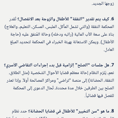
زوجها الجديد.
6. كيف يتم تقدير “النفقة” للأطفال والزوجة بعد الانفصال؟
تُقدر
المحكمة النفقة (والتي تشمل المأكل، الملبس، المسكن، التعليم، والعلاج)
بناءً على سعة الأب المالية (راتبه ودخله) وحالة المُنفق عليه (حاجة
الأطفال). ويمكن الاستعانة بهيئة الخبراء في المحكمة لتحديد المبلغ
العادل.
7. هل جلسات “الصلح” إلزامية قبل بدء إجراءات التقاضي الأسري؟
نعم، يُلزم النظام إحالة معظم قضايا الأحوال الشخصية (مثل الطلاق،
النفقة، الحضانة) إلى منصة “تراضي” ومراكز المصالحة أولاً. وإذا تعذر
الصلح بين الطرفين خلال مدة محددة، تُحال الدعوى إلى المحكمة
للفصل فيها قضائياً.
8. ما هو “سن التخيير” للأطفال في قضايا الحضانة؟
حدد نظام