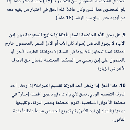
الأحوال الشخصية السعودي سن التخيير بـ (15) خمسة عشر عاماً. إذا
بلغ المحضون هذا السن وكان عاقلاً، فله الحق في اختيار من يقيم معه
من أبويه حتى يبلغ سن الرشد (18 عاماً).
9. هل يحق للأم الحاضنة السفر بأطفالها خارج السعودية دون إذن
الأب؟
لا يجوز للحاضن (سواء كان الأب أو الأم) السفر بالمحضون خارج
المملكة لمدة تتجاوز 90 يوماً في السنة إلا بموافقة الطرف الآخر، أو
بالحصول على إذن رسمي من المحكمة المختصة لضمان حق الطرف
الآخر في الزيارة.
10. ماذا أفعل إذا رفض أحد الورثة تقسيم الميراث؟
إذا رفض أحد
الورثة التقسيم الودي، يحق لأي وارث رفع دعوى “قسمة إجبار” في
محكمة الأحوال الشخصية. تقوم المحكمة بحصر التركة، وتقييمها،
وبيعها (بالمزاد إن لزم الأمر)، ثم توزيع الحصص شرعاً ونظاماً بقوة
القانون.