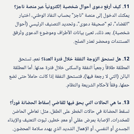
11. كيف أرفع دعوى أحوال شخصية إلكترونياً عبر منصة ناجز؟
يمكنك الدخول إلى منصة “ناجز” بحساب النفاذ الوطني، اختيار
“القضاء”، ثم “صحيفة دعوى”، وتحديد التصنيف الرئيسي (أحوال
شخصية). بعد ذلك، تعبئ بيانات الأطراف وموضوع الدعوى وتُرفق
المستندات ومحضر تعذر الصلح.
12. هل تستحق الزوجة النفقة خلال فترة العدة؟
نعم، تستحق
المطلقة طلاقاً رجعياً النفقة والسكنى خلال فترة عدتها. أما المطلقة
البائن (التي لا رجعة فيها)، فتستحق النفقة إذا كانت حاملاً حتى تضع
حملها، وفقاً لأحكام الشريعة والنظام.
13. ما هي الحالات التي يحق فيها للقاضي إسقاط الحضانة فوراً؟
تسقط الحضانة في حالات الخطر على الطفل، مثل: تعاطي الحاضن
للمخدرات، الإصابة بمرض عقلي أو معدٍ خطير، ثبوت التعنيف والإيذاء
الجسدي أو النفسي، أو الإهمال الشديد الذي يهدد سلامة المحضون.