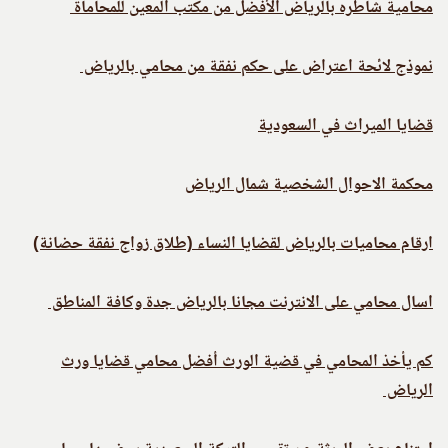
محامية شاطره بالرياض الأفضل من مكتب المعين للمحاماة
نموذج لائحة اعتراض على حكم نفقة من محامي بالرياض
قضايا الميراث في السعودية
محكمة الاحوال الشخصية شمال الرياض
ارقام محاميات بالرياض لقضايا النساء (طلاق زواج نفقة حضانة)
اسال محامي على الانترنت مجانا بالرياض جدة وكافة المناطق
كم يأخذ المحامي في قضية الورث أفضل محامي قضايا ورث
الرياض