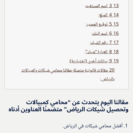
13
3. اسم المستفيد:
14
4. المبلغ:
15
5. توقيع المصدِر:
16
6. اسم البنك:
17
7. رقم الشيك:
18
8. العبارة “شيك”:
19
9. بيانات أخرى (اختيارية):
20
مقالات قانونية متصلة بمقالنا محامي شيكات وكمبيالات
بالرياض :
مقالنا اليوم يتحدث عن “محامي كمبيالات
وتحصيل شيكات الرياض” متضمنًا العناوين أدناه
أفضل محامي شيكات في الرياض.