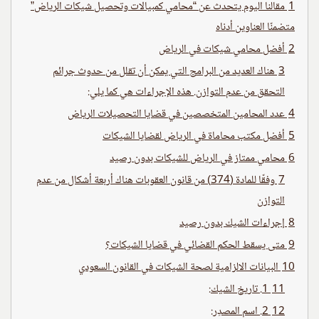
1
مقالنا اليوم يتحدث عن “محامي كمبيالات وتحصيل شيكات الرياض”
متضمنًا العناوين أدناه
2
أفضل محامي شيكات في الرياض
3
هناك العديد من البرامج التي يمكن أن تقلل من حدوث جرائم
التحقق من عدم التوازن. هذه الإجراءات هي كما يلي:
4
عدد المحامين المتخصصين في قضايا التحصيلات الرياض
5
أفضل مكتب محاماة في الرياض لقضايا الشيكات
6
محامي ممتاز في الرياض للشيكات بدون رصيد
7
وفقًا للمادة (374) من قانون العقوبات هناك أربعة أشكال من عدم
التوازن
8
إجراءات الشيك بدون رصيد
9
متى يسقط الحكم القضائي في قضايا الشيكات؟
10
البيانات الالزامية لصحة الشيكات في القانون السعودي
11
1. تاريخ الشيك:
12
2. اسم المصدِر: