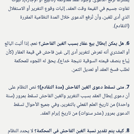
يشترط لرفع الدعوى: وجود عقد معاوضة (كالبيع أو الإجارة)، ثبوت
تفاوت جسيم في القيمة وقت العقد، إثبات وقوع التغرير أو الاستغلال
الذي أدى للغبن، وأن تُرفع الدعوى خلال المدة النظامية المقررة
(التقادم).
6. هل يمكن إبطال بيع عقار بسبب الغبن الفاحش؟
نعم، إذا أثبت البائع
أو المشتري أنه تعرض لتغرير أدى إلى غبن فاحش في قيمة العقار (كأن
يُباع بنصف قيمته السوقية نتيجة خداع)، يحق له اللجوء للمحكمة
لطلب فسخ العقد أو تعديل الثمن.
7. متى تسقط دعوى الغبن الفاحش (مدة التقادم)؟
نص النظام على
أن دعوى إبطال العقد بسبب التغرير والغبن الفاحش تسقط بمرور (سنة
واحدة) من تاريخ العلم الفعلي بالتغرير، وفي جميع الأحوال تسقط
الدعوى بمرور (عشر سنوات) من تاريخ إبرام العقد.
8. كيف يتم تقدير نسبة الغبن الفاحش في المحكمة؟
لا يحدد النظام