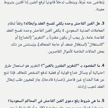
يُتغاضى عنه عُرفاً، ويتطلب تدخلاً قانونياً لرفع الضرر إذا اقترن بشروط
معينة.
3. هل الغبن الفاحش وحده يكفي لفسخ العقد وإبطاله؟
وفقاً لنظام
المعاملات المدنية السعودي، لا يكفي الغبن الفاحش وحده لفسخ العقد
كقاعدة عامة، بل يجب أن يكون مقترناً بـ “التغرير” (الخداع) أو
“الاستغلال” (استغلال ضعف أو حاجة المتعاقد)، ويُستثنى من ذلك
بعض الحالات الخاصة كأموال القاصرين.
4. ما المقصود بـ “التغرير المقترن بالغبن”؟
التغرير هو استعمال طرق
احتيالية أو وسائل خداع قولية أو فعلية تدفع الشخص للتعاقد. فإذا نتج
عن هذا الخداع غبن فاحش (خسارة فادحة)، جاز للمغبون طلب إبطال
العقد لتعيب إرادته.
5. ما هي شروط رفع دعوى الغبن الفاحش في المحاكم السعودية؟