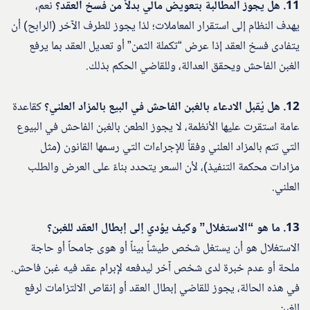
11. هل يجوز المطالبة بتعويض مالي بدلاً من فسخ العقد؟
نعم،
يهدف النظام إلى استقرار المعاملات؛ لذا يجوز للطرف الآخر (الرابح) أن
يتفادى فسخ العقد إذا عرض “تكملة الثمن” أو تعديل العقد بما يرفع
الغبن الفاحش ويحقق العدالة، وللقاضي الحكم بذلك.
12. هل يُقبل الادعاء بالغبن الفاحش في البيع بالمزاد العلني؟
كقاعدة
عامة استقرت عليها الأنظمة، لا يجوز الطعن بالغبن الفاحش في البيوع
التي تتم بالمزاد العلني وفقاً للإجراءات التي رسمها القانون (مثل
مزادات محكمة التنفيذ)، لأن السعر يتحدد بناءً على العرض والطلب
العلني.
13. ما هو “الاستغلال” وكيف يؤدي إلى إبطال العقد للغبن؟
الاستغلال هو أن يستغل شخص طيشاً بيناً أو هوى جامحاً أو حاجة
ملحة أو عدم خبرة لدى شخص آخر ليدفعه لإبرام عقد فيه غبن فاحش.
في هذه الحالة، يجوز للقاضي إبطال العقد أو إنقاص الالتزامات لرفع
الغبن.