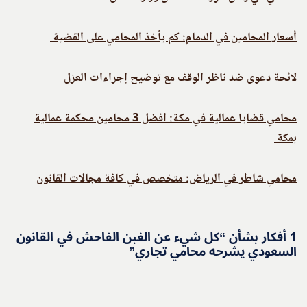
أسعار المحامين في الدمام: كم يأخذ المحامي على القضية
لائحة دعوى ضد ناظر الوقف مع توضيح إجراءات العزل
محامي قضايا عمالية في مكة: افضل 3 محامين محكمة عمالية
بمكة
محامي شاطر في الرياض: متخصص في كافة مجالات القانون
1 أفكار بشأن “كل شيء عن الغبن الفاحش في القانون
السعودي يشرحه محامي تجاري”