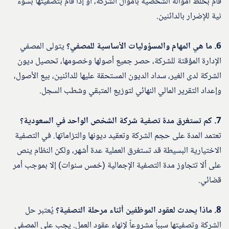
قام بخلط أمواله الشخصية بأموال الشركة، أو إذا قام بتصفيتها بسوء
نية للإضرار بالدائنين.
6. ما هي المهام والمسؤوليات الأساسية للمصفي؟
يتولى المصفي
الإدارة المؤقتة للشركة، حصر جميع أصولها وخصومها، تحصيل ديون
الشركة لدى الغير، سداد الديون المستحقة عليها للدائنين، بيع الأصول،
وإعداد التقرير المالي النهائي لتوزيع المتبقي وشطب السجل.
7. كم تستغرق مدة تصفية شركة الشخص الواحد في السعودية؟
تعتمد المدة على حجم الشركة وتعقيد ديونها والتزاماتها. في التصفية
الاختيارية البسيطة قد تستغرق العملية عدة أشهر، ولكن النظام ينص
على ألا تتجاوز مدة التصفية الإجمالية (خمس سنوات) إلا بموجب أمر
قضائي.
8. ماذا يحدث لعقود الموظفين أثناء مرحلة التصفية؟
يُعتبر حل
الشركة وتصفيتها سبباً مشروعاً لإنهاء عقود العمل. يجب على المصفي