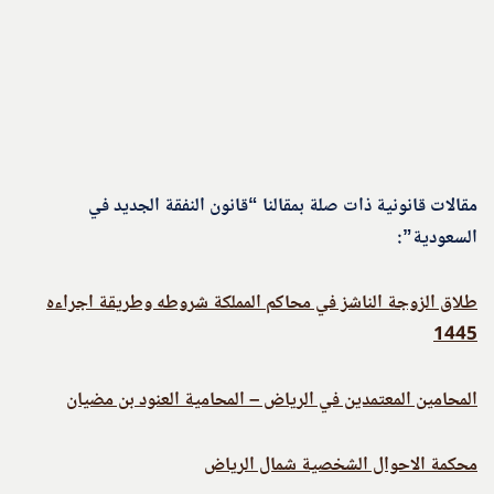
مقالات قانونية ذات صلة بمقالنا “قانون النفقة الجديد في
السعودية”:
طلاق الزوجة الناشز في محاكم المملكة شروطه وطريقة اجراءه
1445
المحامين المعتمدين في الرياض – المحامية العنود بن مضيان
محكمة الاحوال الشخصية شمال الرياض