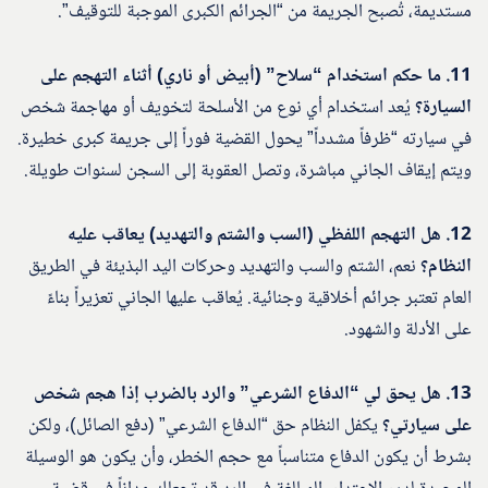
مستديمة، تُصبح الجريمة من “الجرائم الكبرى الموجبة للتوقيف”.
11. ما حكم استخدام “سلاح” (أبيض أو ناري) أثناء التهجم على
السيارة؟
يُعد استخدام أي نوع من الأسلحة لتخويف أو مهاجمة شخص
في سيارته “ظرفاً مشدداً” يحول القضية فوراً إلى جريمة كبرى خطيرة.
ويتم إيقاف الجاني مباشرة، وتصل العقوبة إلى السجن لسنوات طويلة.
12. هل التهجم اللفظي (السب والشتم والتهديد) يعاقب عليه
النظام؟
نعم، الشتم والسب والتهديد وحركات اليد البذيئة في الطريق
العام تعتبر جرائم أخلاقية وجنائية. يُعاقب عليها الجاني تعزيراً بناءً
على الأدلة والشهود.
13. هل يحق لي “الدفاع الشرعي” والرد بالضرب إذا هجم شخص
على سيارتي؟
يكفل النظام حق “الدفاع الشرعي” (دفع الصائل)، ولكن
بشرط أن يكون الدفاع متناسباً مع حجم الخطر، وأن يكون هو الوسيلة