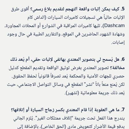
5. كيف يمكن إثبات واقعة التهجم لتقديم بلاغ رسمي؟
أقوى طرق
الإثبات حالياً هي تسجيلات كاميرات السيارات (الداش كام
Dashcam)، تليها كاميرات المراقبة في الشوارع أو المحلات المجاورة،
وشهادة الشهود الحاضرين في الموقع، والتقارير الطبية في حال وجود
إصابات.
6. هل يُسمح لي بتصوير المعتدي بهاتفي لإثبات حقي، أم يُعد ذلك
مخالفة؟
تصوير المعتدي بغرض توثيق الواقعة وتقديم المقطع كدليل
حصري للجهات الأمنية والمحكمة يُعد تصرفاً قانونياً لحفظ الحقوق.
لكن يُمنع منعاً باتاً “نشر” المقطع في وسائل التواصل الاجتماعي، حيث
يُعد ذلك جريمة معلوماتية (تشهير).
7. ما هي العقوبة إذا قام المعتدي بكسر زجاج السيارة أو إتلافها؟
يندرج هذا الفعل تحت جريمة “إتلاف ممتلكات الغير”. يُلزم الجاني
بدفع قيمة الأضرار كتعويض مادي (الحق الخاص)، بالإضافة إلى