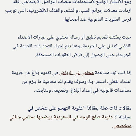
ومع الانتشار الواسع لاستخدامات منصات التواصل الاجتماعي، فقد
ازدادت معدلات جرائم السب، والشتم، والقذف الإلكترونية، التي توجب
فرض العقوبات القانونية ضد أصحابها.
حيث يمكنك تقديم تعليق أو رسالة تحتوي على عبارات الاعتداء
اللفظي كدليل على الجريمة، وهنا يتم إجراء التحقيقات اللازمة في
الجريمة، حتى الوصول إلى فرض العقوبات المستحقة.
إذا كنت تود مساعدة
محامي في الرياض
في تقديم بلاغ عن جريمة
اعتداء لفظي، استعن بنا، وسوف يقدم لك محامينا ما يلزم من
مساعدات قانونية في إعداد البلاغ، وتقديمه، ومتابعته.
مقالات ذات صلة بمقالنا “عقوبة التهجم على شخص في
سيارته”:
عقوبة صفع الوجه في السعودية يوضحها محامي جنائي
متخصص