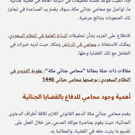
فإذا تلقيت موعد جلسة تحقيقات في النيابة العامة في قضية جنائية
ما، تواصل مع محامي جنائي مكة، سوف يقدم يد المساعدة في تجاوز
تلك الصعوبات بنتائج مرضية.
للاطلاع على المزيد بشأن تحقيقات
النيابة العامة في النظام السعودي
،
يمكنك الاستعانة بـ
محامي في الرياض
ومكة، حيث لديه خبرات في
التعامل مع تلك القضايا وحلها.
مقالات ذات صلة بمقالنا “محامي جنائي مكة”:
عقوبة التزوير في
النظام السعودي: يوضحها محامي جنائي 1446
أهمية وجود محامي للدفاع بالقضايا الجنائية
يقدم محامي جنائي مكة الدعم القانوني اللازم لكافة أطراف الدعاوى
الجنائية؛ حيث يقوم بمناصرة موكله المدعي، من خلال العمل على
تقديم ما يثبت حقه في القضية، والمطالبة به.