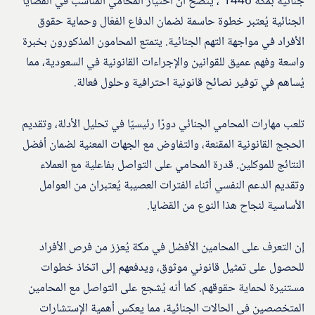
جنائية بمكة 1446″، يتضح أن اختيار المحامي المناسب في القضايا
الجنائية يُعتبر خطوة حاسمة لضمان الدفاع الفعّال وحماية حقوق
الأفراد في مواجهة التهم الجنائية. يتمتع المحامون المذكورون بخبرة
واسعة وفهم عميق للقوانين والإجراءات القانونية في السعودية، مما
يُساهم في توفير نصائح قانونية احترافية وحلول فعالة.
تلعب مهارات المحامي الجنائي دورًا رئيسيًا في تحليل الأدلة، وتقديم
الحجج القانونية المقنعة، والتفاوض مع الجهات المعنية لضمان أفضل
النتائج للموكلين. قدرة المحامي على التواصل بفاعلية مع العملاء
وتقديم الدعم النفسي أثناء الفترات العصيبة يُعتبران من العوامل
الأساسية لنجاح هذا النوع من القضايا.
إن التعرف على المحامين الأفضل في مكة يُعزز من فرص الأفراد
للحصول على تمثيل قانوني موثوق، ويدفعهم إلى اتخاذ خطوات
مستنيرة لحماية حقوقهم. كما أنه يُشجع على التواصل مع المحامين
المتخصصين في الحالات الجنائية، مما يعكس أهمية الإستشارات