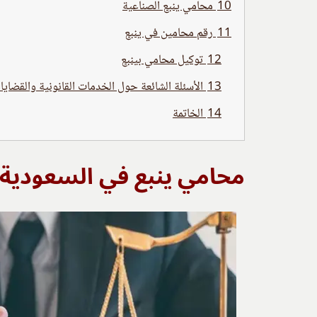
10
محامي ينبع الصناعية
11
رقم محامين في ينبع
12
توكيل محامي بينبع
13
الأسئلة الشائعة حول الخدمات القانونية والقضايا
14
الخاتمة
محامي ينبع في السعودية