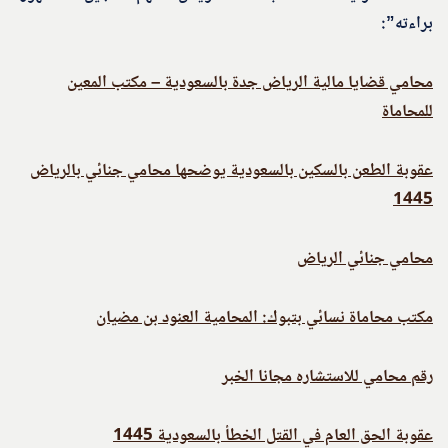
براءته”:
محامي قضايا مالية الرياض جدة بالسعودية – مكتب المعين
للمحاماة
عقوبة الطعن بالسكين بالسعودية يوضحها محامي جنائي بالرياض
1445
محامي جنائي الرياض
مكتب محاماة نسائي بتبوك: المحامية العنود بن مضيان
رقم محامي للاستشاره مجانا الخبر
عقوبة الحق العام في القتل الخطأ بالسعودية 1445