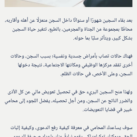
بعد بقاء السجين شهورًا أو سنواتًا داخل السجن منعزلًا عن أهله وأقاربه،
محاطًا بمجموعة من الجناة والمجرمين، بالطبع، تتغير حياة السجين
بشكل كبير، ويتأثر سلبًا بما حوله.
فهناك حالات تصاب بأمراض جسدية ونفسية؛ بسبب السجن، وحالات
أخرى تفقد مركزها الوظيفي ومكانتها الاجتماعية، نتيجة دخولها
السجن، وعلى الأخص، في حالات الظلم.
ولهذا منح السجين البريء حق في تحصيل تعويض مالي عن كل الأذى
والضرر الناتج عن السجن، ومن أجل تحصيله، يفضل اللجوء إلى محامي
خبير في قضايا التعويضات.
سوف يساعدك المحامي في معرفة كيفية رفع الدعوى، وكيفية إثبات
الحق، ويمكنك توكيله؛ لكي يقوم نيابةُ عنك بإعداد صحيفة الدعوى