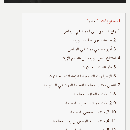
المحتويات
إخفاء
1
رفع الدعوى على الورثة في الرياض
2
صيغة دعوى مطالبة الورثة
3
أبرز محامي ورث في الرياض
4
امتناع بعض الورثة عن تقسيم الإرث
5
طريقة تقسيم الإرث
6
الإجراءات القانونية اللازمة لتقسيم التركة
7
افضل مكتب محاماة لقضايا الورث في السعودية
8
1. مكتب الحازم للمحاماة
9
2. مكتب راشد المبارك للمحاماة
10
3. مكتب العجمي للمحاماة
11
4. مكتب عبد الرحمن بن زيد المحاماة