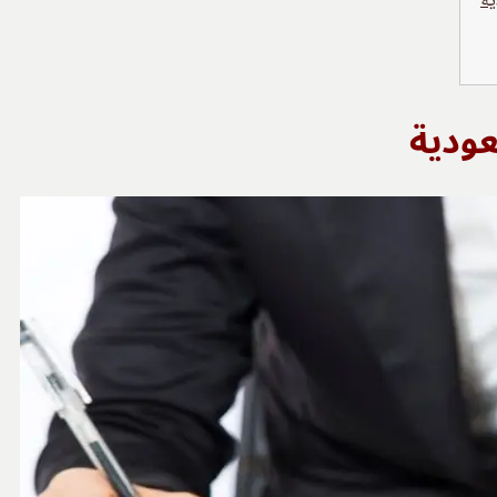
ية
عودية