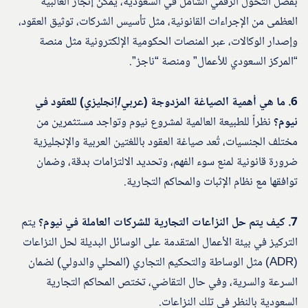
بفضل التحول الرقمي الشامل في السعودية، يمكن إنجاز الغالبية
العظمى من الإجراءات القانونية، مثل تأسيس الشركات، توثيق العقود،
وإصدار الوكالات، عبر المنصات الحكومية الإلكترونية مثل منصة
“المركز السعودي للأعمال” ومنصة “ناجز”.
6. ما هي أهمية الصياغة المزدوجة (عربي/إنجليزي) للعقود في
نيوم؟
نظراً للطبيعة العالمية لمشروع نيوم وتواجد مستثمرين من
مختلف الجنسيات، تُعد صياغة العقود باللغتين العربية والإنجليزية
ضرورة قانونية لمنع سوء الفهم، وتحديد الالتزامات بدقة، وضمان
توافقها مع نظام الإثبات والمحاكم التجارية.
7. كيف يتم حل النزاعات التجارية للشركات العاملة في نيوم؟
يتم
التركيز في بيئة الأعمال المتقدمة على الوسائل البديلة لحل النزاعات
(ADR) مثل الوساطة والتحكيم التجاري (المحلي والدولي) لضمان
السرعة والسرية، وفي حال التقاضي، تختص المحاكم التجارية
السعودية بالنظر في تلك النزاعات.