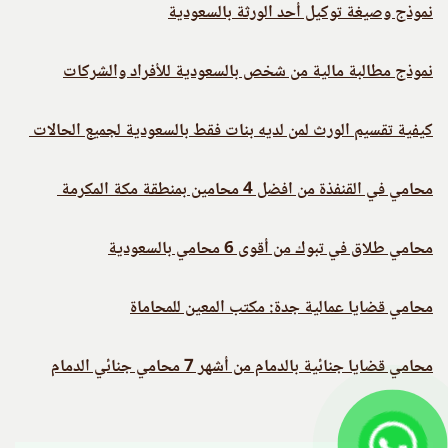
نموذج وصيغة توكيل أحد الورثة بالسعودية
نموذج مطالبة مالية من شخص بالسعودية للأفراد والشركات
كيفية تقسيم الورث لمن لديه بنات فقط بالسعودية لجميع الحالات
محامي في القنفذة من افضل 4 محامين بمنطقة مكة المكرمة
محامي طلاق في تبوك من أقوى 6 محامي بالسعودية
محامي قضايا عمالية جدة: مكتب المعين للمحاماة
محامي قضايا جنائية بالدمام من أشهر 7 محامي جنائي الدمام