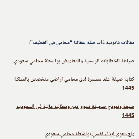
مقالات قانونية ذات صلة بمقالنا “محامي في القطيف”:
صياغة الخطابات الرسمية والمعاريض بواسطة محامي سعودي
كتابة صيغة عقد سمسرة لدى محامي اراضي متخصص بالمملكة
1445
صيغة ونموذج صحيفة دعوى دين ومطالبة مالية في السعودية
1445
رفع دعوى ايذاء نفسي بواسطة محامي سعودي