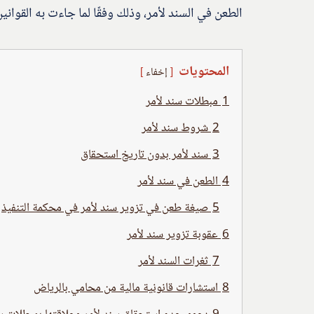
الطعن في السند لأمر، وذلك وفقًا لما جاءت به القواني
المحتويات
إخفاء
1
مبطلات سند لأمر
2
شروط سند لأمر
3
سند لأمر بدون تاريخ استحقاق
4
الطعن في سند لأمر
5
صيغة طعن في تزوير سند لأمر في محكمة التنفيذ
6
عقوبة تزوير سند لأمر
7
ثغرات السند لأمر
8
استشارات قانونية مالية من محامي بالرياض