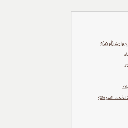
 وارث (أولاد)؟
اد
للأخت المتوفاة؟