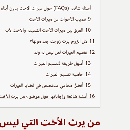
أسئلة شائعة (FAQs) حول ميراث الأخت بدون أبناء
9
نصيب الأخوات من ميراث الأخت
10
الفرق بين ميراث الأخت الشقيقة والاخت لأب
11
هل الزوج يرث زوجته بعد موتها؟
12
تقسيم الميراث لمن ليس له ولد
13
أسهل طريقة لتقسيم الميراث
14
حاسبة تقسيم الميراث
15
أفضل محامي متخصص في قضايا الميراث
16
أسئلة شائعة وإجاباتها حول موضوع من يرث الأخت ا
من يرث الأخت التي ليس له