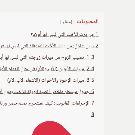
المحتويات
إخفاء
1
من يرث الأخت التي ليس لها أولاد؟
2
دليل شامل: من يرث الأخت المتوفاة التي ليس لها فرع
3
1. نصيب الزوج من ميراث زوجته التي ليس لها أبناء
4
2. ميراث الأبوين (الأب والأم) في حال انعدام الأولاد
5
3. ميراث الإخوة والأخوات (الأشقاء، لأب، لأم)
6
جدول مبسط: ملخص أنصبة الورثة للأخت بدون أول
7
الإجراءات القانونية: كيف تستخرج صك حصر ورثة 
8